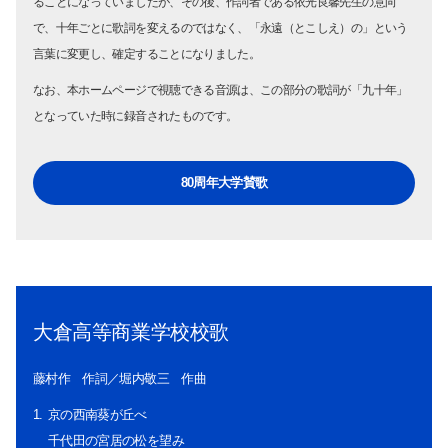
ることになっていましたが、その後、作詞者である依光良馨先生の意向
で、十年ごとに歌詞を変えるのではなく、「永遠（とこしえ）の」という
言葉に変更し、確定することになりました。
なお、本ホームページで視聴できる音源は、この部分の歌詞が「九十年」
となっていた時に録音されたものです。
80周年大学賛歌
大倉高等商業学校校歌
藤村作 作詞／堀内敬三 作曲
京の西南葵が丘べ
千代田の宮居の松を望み