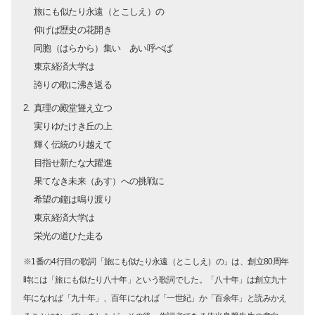
旅にも似たり永遠（とこしえ）の
仰げば歴史の花開き
同胞（はらから）集い あい呼べば
東京経済大学は
誇りの歌に沸き返る
真理の殿堂聳え立つ
実りゆたけき丘の上
輝く伝統のり越えて
目指せ新たな大躍進
果てなき未来（あす）への挑戦に
希望の鐘は鳴り渡り
東京経済大学は
栄光の道ひた走る
※1番の4行目の歌詞「旅にも似たり永遠（とこしえ）の」は、創立80周年
時には「旅にも似たり八十年」という歌詞でした。「八十年」は創立九十
年になれば「九十年」、百年になれば「一世紀」か「百余年」と読みかえ