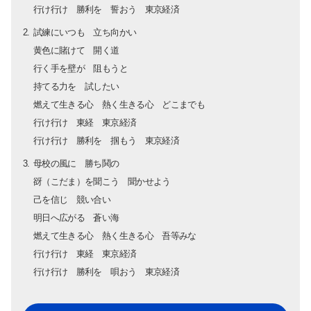
行け行け 勝利を 誓おう 東京経済
試練にいつも 立ち向かい
黄色に賭けて 開く道
行く手を壁が 阻もうと
持てる力を 試したい
燃えて生きる心 熱く生きる心 どこまでも
行け行け 東経 東京経済
行け行け 勝利を 掴もう 東京経済
母校の風に 勝ち鬨の
谺（こだま）を聞こう 聞かせよう
己を信じ 競い合い
明日へ広がる 蒼い海
燃えて生きる心 熱く生きる心 吾等みな
行け行け 東経 東京経済
行け行け 勝利を 唄おう 東京経済