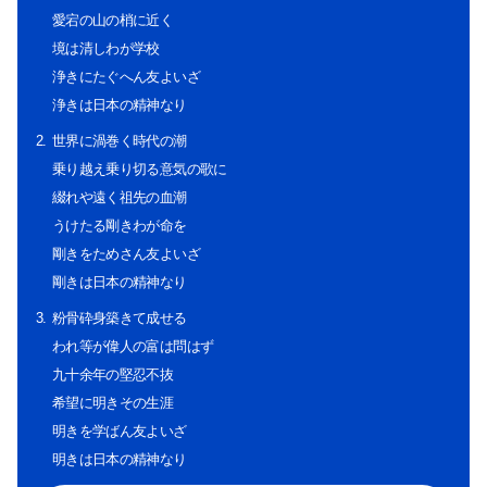
愛宕の山の梢に近く
境は清しわが学校
浄きにたぐへん友よいざ
浄きは日本の精神なり
世界に渦巻く時代の潮
乗り越え乗り切る意気の歌に
綴れや遠く祖先の血潮
うけたる剛きわが命を
剛きをためさん友よいざ
剛きは日本の精神なり
粉骨砕身築きて成せる
われ等が偉人の富は問はず
九十余年の堅忍不抜
希望に明きその生涯
明きを学ばん友よいざ
明きは日本の精神なり