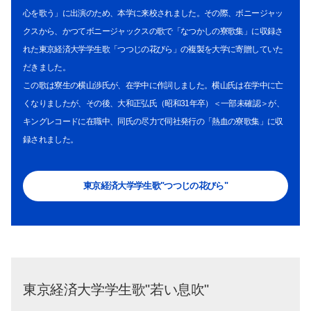
心を歌う」に出演のため、本学に来校されました。その際、ボニージャッ
クスから、かつてボニージャックスの歌で「なつかしの寮歌集」に収録さ
れた東京経済大学学生歌「つつじの花びら」の複製を大学に寄贈していた
だきました。
この歌は寮生の横山渉氏が、在学中に作詞しました。横山氏は在学中に亡
くなりましたが、その後、大和正弘氏（昭和31年卒）＜一部未確認＞が、
キングレコードに在職中、同氏の尽力で同社発行の「熱血の寮歌集」に収
録されました。
東京経済大学学生歌"つつじの花びら"
東京経済大学学生歌"若い息吹"