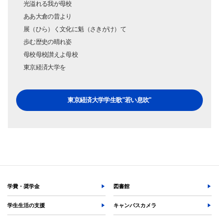
光溢れる我が母校
ああ大倉の昔より
展（ひら）く文化に魁（さきがけ）て
歩む歴史の晴れ姿
母校母校讃えよ母校
東京経済大学を
東京経済大学学生歌"若い息吹"
学費・奨学金
図書館
学生生活の支援
キャンパスカメラ