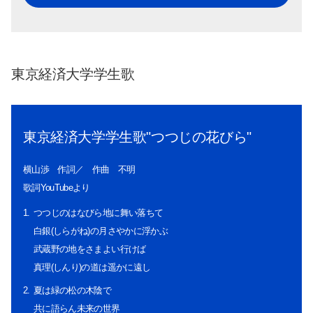
東京経済大学学生歌
東京経済大学学生歌"つつじの花びら"
横山渉 作詞／ 作曲 不明
歌詞YouTubeより
つつじのはなびら地に舞い落ちて
白銀(しらがね)の月さやかに浮かぶ
武蔵野の地をさまよい行けば
真理(しんり)の道は遥かに遠し
夏は緑の松の木陰で
共に語らん未来の世界