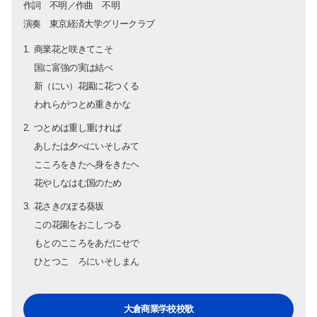
奨学金
作詞 不明／作曲 不明
演奏 東京経済大学グリークラブ
商業花と咲きてこそ
国に富強の実は結べ
新（にい）花園に花つくる
われらがつとめ重きかな
つとめは重し重ければ
あしたは夕べにいそしみて
こころをきたへ身をきたヘ
花やしなはむ国のため
花さきのぼる葵坂
この花園をおこしつる
もとのこころをあだにせで
ひとつこゝろにいそしまん
大倉商業学校校歌