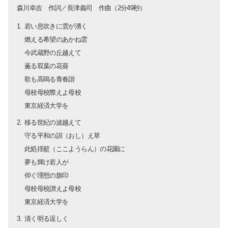
森川幸吉 作詞／長津義司 作曲（2分49秒）
若い息吹きに雲が湧く
燃える希望のあかね雲
今武蔵野の丘越えて
薫る双葉の花葵
歌も高嗚る青春諧
母校母校際えよ母校
東京経済大学を
移る世紀の波越えて
守る平和の訓（おし）え草
此処揺籃（ここようらん）の花園に
夢も輝け若人が
仰ぐ理想の旗印
母校母校讃えよ母校
東京経済大学を
清く明る逞しく