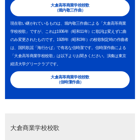
サイト内検索
大倉高等商業学校校歌
（堀内敬三作曲）
現在歌い継がれているものは、堀内敬三作曲による「大倉高等商業
学校校歌」ですが、これは1936年（昭和11年）に歌詞は変えずに曲
のみ変更されたものです。1928年（昭和3年）の校歌制定時の作曲者
は、国民歌謡「海行かば」で有名な信時潔です。信時潔作曲による
「大倉高等商業学校校歌」は以下よりお聞きください。演奏は東京
検索する
経済大学グリークラブです。
大倉高等商業学校校歌
（信時潔作曲）
よく検索されるページ
学部入試情報
オープンキャンパス
各種証明書の発行
各種手続
大倉商業学校校歌
TKUポータル