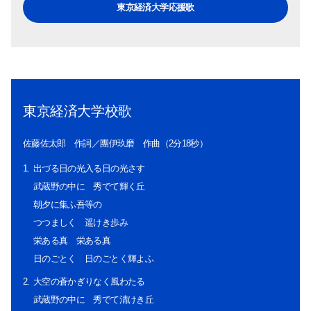
東京経済大学応援歌
東京経済大学校歌
佐藤佐太郎 作詞／團伊玖磨 作曲（2分18秒）
出づる日の光入る日の光さす
武蔵野の中に 秀でて輝く丘
朝夕に集ふ吾等の
つつましく 遥けき歩み
栄ある真 栄ある真
日のごとく 日のごとく輝よふ
大空の蒼かぎりなく風わたる
武蔵野の中に 秀でて清けき丘