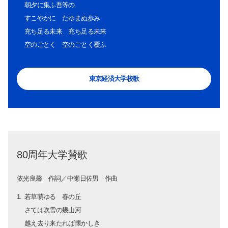
朝夕に集ふ吾等の
すこやかに たゆまぬ歩み
充ち足る未来 充ち足る未来
空のごとく 空のごとく覆ふ
東京経済大学校歌
80周年大学賛歌
依光良馨 作詞／中瀬日佐男 作曲
若草萌ゆる 春の丘
さては吹雪の幾山河
越え去り来たれば懐かしき