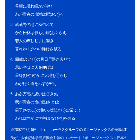
希望に溢れ瞳かがやく
わが青春の血潮は躍(おど)る
武蔵野の地に秋訪れて
から松林は影も小暗(おぐら)し
若人の声しじまに響き
暮れゆく夕べの静けさ破る
四歳(よとせ)の月日早過ぎ去りて
思い半ばに天を仰げば
星冷(ひや)やかに大地を照らし
わが行く道を示すが如し
ああ万感の思いは尽きぬ
我が青春の命の星(さと)よ
男子(おのこ)の集い永遠(とわ)に栄えよ
われは静かに学舎(まなびや)を去る
※2007年7月5日（土）、コーラスグループのボニージャックスの鹿島武臣
氏が、大倉記念学芸振興会主催のコンサート「ボニージャックス～日本の