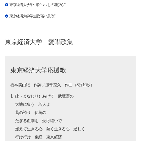
東京経済大学学生歌"つつじの花びら"
東京経済大学学生歌"若い息吹"
東京経済大学 愛唱歌集
東京経済大学応援歌
石本美由紀 作詞／服部克久 作曲（3分19秒）
眦（まなじり）あげて 武蔵野の
大地に集う 若人よ
葵の誇り 伝統の
たぎる血潮を 受け継いで
燃えて生きる心 熱く生きる心 逞しく
行け行け 東経 東京経済