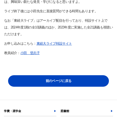
は、興味深い新たな発見・学びになると思いますよ。
ライブ終了後には小田先生に直接質問ができる時間もあります。
よく検索されるページ
なお「東経大ライブ」はアーカイブ配信を行っており、特設サイト上で
は、2024年度1期の全10講義のほか、2023年度に実施した全21講義も視聴い
学部入試情報
ただけます。
オープンキャンパス
各種証明書の発行
お申し込みはこちら：
東経大ライブ特設サイト
各種手続
教員紹介：
小田 登志子
TKUポータル
奨学金
前のページに戻る
学費・奨学金
図書館