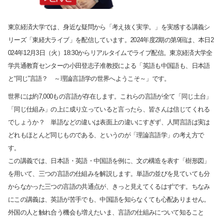
東京経済大学では、身近な疑問から「考え抜く実学。」を実感する講義シ
リーズ「東経大ライブ」を配信しています。2024年度2期の第9回は、本日2
024年12月3日（火）18:30からリアルタイムでライブ配信。東京経済大学全
学共通教育センターの小田登志子准教授による「英語も中国語も、日本語
と“同じ”言語？ ～
理論言語学の世界へようこそ
～」です。
世界には約7,000もの言語が存在します。これらの言語が全て「同じ土台」
「同じ仕組み」の上に成り立っていると言ったら、皆さんは信じてくれる
でしょうか？ 単語などの違いは表面上の違いにすぎず、人間言語は実は
サイト内検索
どれもほとんど同じものである、というのが「理論言語学」の考え方で
す。
この講義では、日本語・英語・中国語を例に、文の構造を表す「樹形図」
を用いて、三つの言語の仕組みを解説します。単語の並びを見ていても分
からなかった三つの言語の共通点が、きっと見えてくるはずです。ちなみ
にこの講義は、英語が苦手でも、中国語を知らなくても心配ありません。
外国の人と触れ合う機会も増えたいま、言語の仕組みについて知ること
検索する