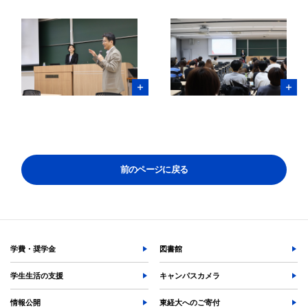
よく検索されるページ
学部入試情報
オープンキャンパス
各種証明書の発行
各種手続
TKUポータル
奨学金
前のページに戻る
学費・奨学金
図書館
学生生活の支援
キャンパスカメラ
情報公開
東経大へのご寄付