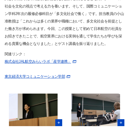
社会を文化の視点で考える力を養います。そして、国際コミュニケーショ
ン学科
2
年次の履修必修科目が「多文化社会で働く」です。担当教員の小山
准教授は「これからは多くの業界や職種において、多文化社会を前提とし
た働き方が求められます。今回、この授業として初めて日本航空の社員を
お招きできたことで、航空業界における実例を通して学生たちが学びを深
める貴重な機会となりました」とゲスト講義を振り返りました。
関連リンク：
株式会社JAL航空みらいラボ「産学連携」
サイト内検索
東京経済大学コミュニケーション学部
検索する