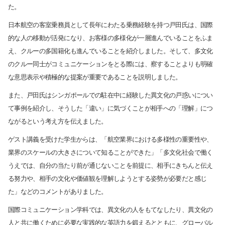
た。
日本航空の客室乗務員として長年にわたる乗務経験を持つ戸田氏は、国際
的な人の移動が活発になり、お客様の多様化が一層進んでいることをふま
え、クルーの多国籍化も進んでいることを紹介しました。そして、多文化
のクルー同士がコミュニケーションをとる際には、察することよりも明確
な意思表示や積極的な提案が重要であることを説明しました。
また、戸田氏はシンガポールでの駐在中に経験した異文化の戸惑いについ
て事例を紹介し、そうした「違い」に気づくことが相手への「理解」につ
ながるという考え方を伝えました。
ゲスト講義を受けた学生からは、「航空業界における多様性の重要性や、
業界のスケールの大きさについて知ることができた」「多文化社会で働く
うえでは、自分の当たり前が通じないことを前提に、相手にきちんと伝え
る努力や、相手の文化や価値観を理解しようとする姿勢が必要だと感じ
た」などのコメントがありました。
国際コミュニケーション学科では、異文化の人をもてなしたり、異文化の
人と共に働くために必要な実践的な英語力を鍛えるとともに、グローバル