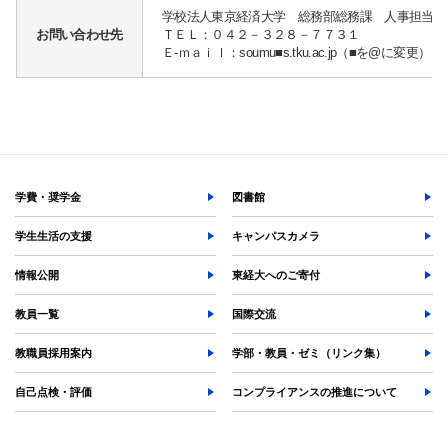
学校法人東京経済大学 総務部総務課 人事担当
お問い合わせ先
ＴＥＬ：０４２－３２８－７７３１
Ｅ-ｍａｉｌ：soumu■s.tku.ac.jp（■を@に変更）
学費・奨学金
図書館
学生生活の支援
キャンパスカメラ
情報公開
東経大へのご寄付
教員一覧
国際交流
教職員採用案内
学部・教員・ゼミ（リンク集）
自己点検・評価
コンプライアンスの推進について