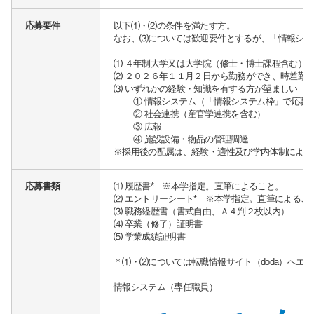
応募要件
以下⑴・⑵の条件を満たす方。
なお、⑶については歓迎要件とするが、「情報シス
⑴ ４年制大学又は大学院（修士・博士課程含む）
⑵ ２０２６年１１月２日から勤務ができ、時差勤
⑶ いずれかの経験・知識を有する方が望ましい
① 情報システム（「情報システム枠」で応募
② 社会連携（産官学連携を含む）
③ 広報
④ 施設設備・物品の管理調達
※採用後の配属は、経験・適性及び学内体制により
応募書類
⑴ 履歴書* ※本学指定。直筆によること。
⑵ エントリーシート* ※本学指定。直筆によるこ
⑶ 職務経歴書（書式自由、Ａ４判２枚以内）
⑷ 卒業（修了）証明書
⑸ 学業成績証明書
＊⑴・⑵については転職情報サイト（doda）へエ
情報システム（専任職員）