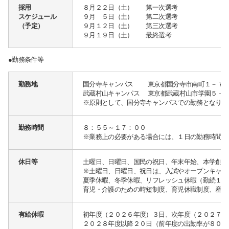
採用
８月２２日（土） 第一次選考
スケジュール
９月 ５日（土） 第二次選考
（予定）
９月１２日（土） 第三次選考
９月１９日（土） 最終選考
●勤務条件等
サイト内検索
勤務地
国分寺キャンパス 東京都国分寺市南町１－７
武蔵村山キャンパス 東京都武蔵村山市学園５－
※原則として、国分寺キャンパスでの勤務となりま
勤務時間
８：５５～１７：００
※業務上の必要がある場合には、１日の勤務時間を
休日等
土曜日、日曜日、国民の祝日、年末年始、本学創立
検索する
※土曜日、日曜日、祝日は、入試やオープンキャン
夏季休暇、冬季休暇、リフレッシュ休暇（勤続１０
育児・介護のための時短制度、育児休職制度、産後
よく検索されるページ
有給休暇
初年度（２０２６年度）３日、次年度（２０２７年
２０２８年度以降２０日（前年度の出勤率が８０％
学部入試情報