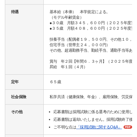
オープンキャンパス
待遇
基本給（本俸） 本学規定による。
各種証明書の発行
（モデル年齢賃金）
●３０歳 月額３４５，６００円（２０２５年度実
各種手続
●３５歳 月額４０８，６００円（２０２５年度実
TKUポータル
扶養手当（配偶者１９，５００円、その他１０，５
奨学金
住宅手当（世帯主２４，０００円）
その他、超過勤務手当、勤続手当、通勤手当等あり
賞与 年２回【年間６．３ヶ月】（２０２５年度実
昇給 年１回（４月）
定年
６５歳
社会保険
私学共済（健康保険、年金）、雇用保険、労災保険
その他
応募書類は採用試験に係る選考のために使用し、
応募書類は返却いたしません。採用試験終了後、
ご不明な点は
「採用試験に関するQ&A」