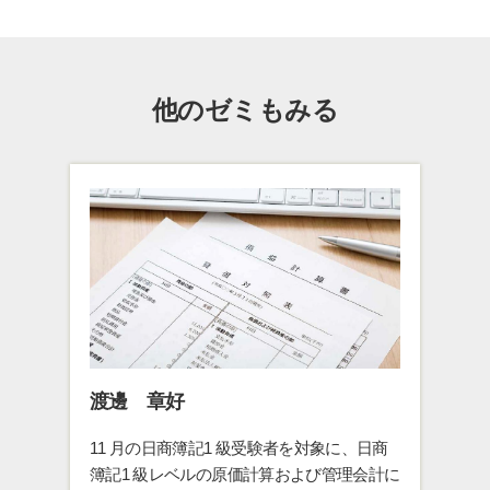
学部入試情報
オープンキャンパス
各種証明書の発行
他のゼミもみる
各種手続
TKUポータル
奨学金
渡邊 章好
11 月の日商簿記1 級受験者を対象に、日商
簿記1 級レベルの原価計算および管理会計に