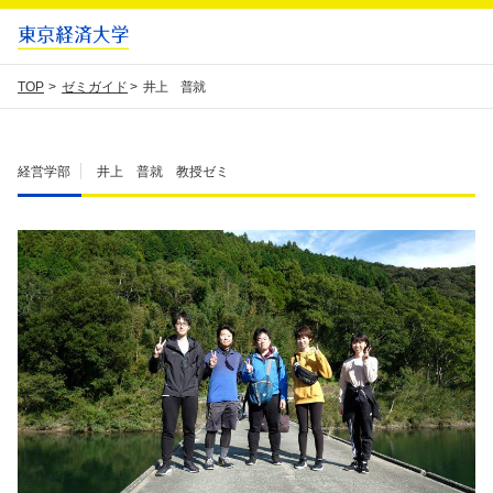
TOP
ゼミガイド
井上 普就
経営学部
井上 普就 教授
ゼミ