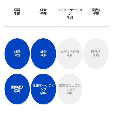
経済
経営
コミュニケーショ
現代法
学部
学部
ン
学部
学部
サイト内検索
経済
経営
メディア社会
現代法
学科
学科
学科
学科
流通マーケティ
国際コミュニケ
国際経済
検索する
ング
ーション
学科
学科
学科
よく検索されるページ