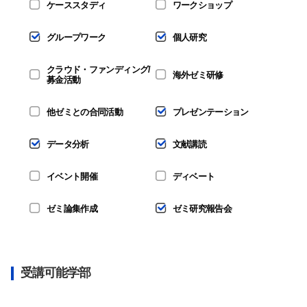
ケーススタディ
ワークショップ
グループワーク
個人研究
クラウド・ファンディング/
海外ゼミ研修
募金活動
他ゼミとの合同活動
プレゼンテーション
データ分析
文献講読
イベント開催
ディベート
ゼミ論集作成
ゼミ研究報告会
受講可能学部