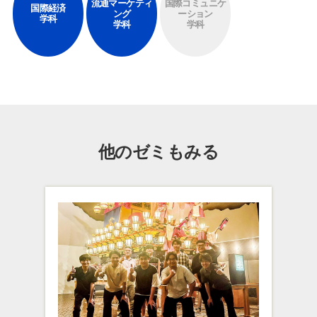
流通マーケティ
国際コミュニケ
国際経済
ング
ーション
学科
学科
学科
他のゼミもみる