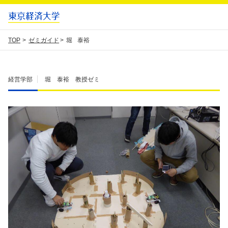
TOP
ゼミガイド
堀 泰裕
経営学部
堀 泰裕 教授
ゼミ