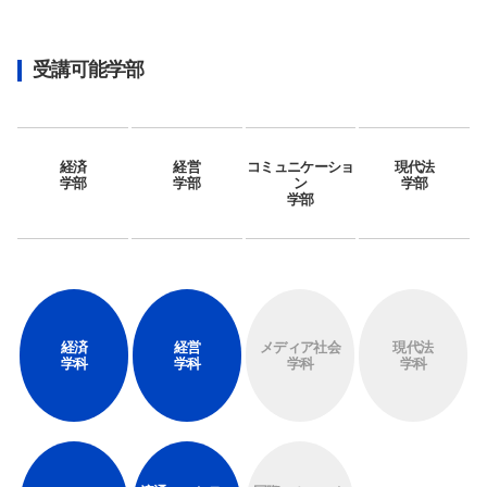
サイト内検索
受講可能学部
経済
経営
コミュニケーショ
現代法
学部
学部
ン
学部
検索する
学部
よく検索されるページ
学部入試情報
経済
経営
メディア社会
現代法
オープンキャンパス
学科
学科
学科
学科
各種証明書の発行
各種手続
TKUポータル
奨学金