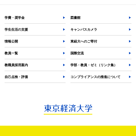
検索する
学費・奨学金
図書館
学生生活の支援
キャンパスカメラ
よく検索されるページ
情報公開
東経大へのご寄付
学部入試情報
教員一覧
国際交流
オープンキャンパス
各種証明書の発行
教職員採用案内
学部・教員・ゼミ（リンク集）
各種手続
自己点検・評価
コンプライアンスの推進について
TKUポータル
奨学金