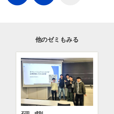
よく検索されるページ
学部入試情報
オープンキャンパス
各種証明書の発行
各種手続
他のゼミもみる
TKUポータル
奨学金
石田 成則