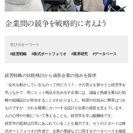
企業間の競争を戦略的に考えよう
学びのキーワード
#経営戦略
#株式ポートフォリオ
#業界研究
#データベース
経営戦略の比較検討から成長企業の強みを探求
「会社を動かしているものって何だろう？」その答えを探そうと経営学を
学ぶなかで、常にヒット商品を生み出す企業には、議論と熟慮を重ねた戦
略や組織設計が存在することがわかりました。制度や仕組みに弊害はつき
ものですが、それを幾重にカバーする設計が企業の成長を支えています。
人の心理や行動について考えることも、経営学を学ぶ醍醐味です。
経営学の題材は日常にあふれていることも魅力です。ゼミのスタートは株
式ポートフォリオの作成で、企業の業績などに関するデータベースを徹底