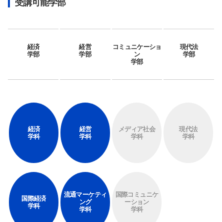
受講可能学部
経済
経営
コミュニケーショ
現代法
学部
学部
ン
学部
学部
サイト内検索
経済
経営
メディア社会
現代法
学科
学科
学科
学科
検索する
流通マーケティ
国際コミュニケ
国際経済
ング
ーション
学科
学科
学科