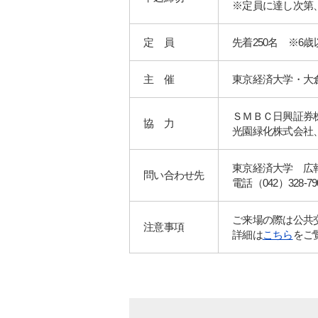
※定員に達し次第
定 員
先着250名 ※6
主 催
東京経済大学・大
ＳＭＢＣ日興証券
協 力
光園緑化株式会社、
東京経済大学 広
問い合わせ先
電話（042）328-79
ご来場の際は公共
注意事項
詳細は
こちら
をご