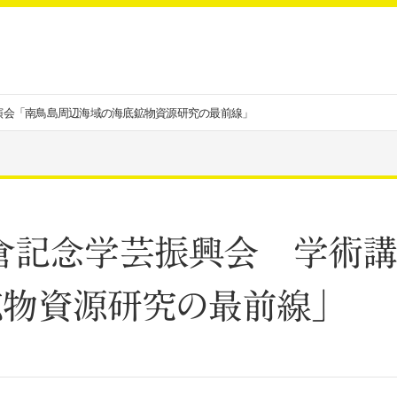
演会「南鳥島周辺海域の海底鉱物資源研究の最前線」
）大倉記念学芸振興会 学術
物資源研究の最前線」