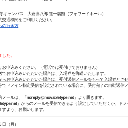
分寺キャンパス 大倉喜八郎 進一層館（フォワードホール）
共交通機関をご利用ください。
への行き方
ました。
りお申込みください。（電話では受付けておりません）
送でお申込みいただいた場合は、入場券を郵送いたします。
からお申込みいただいた場合は、受付返信メールをもって入場券とさ
等でドメイン指定受信を設定されている場合に、受付完了の自動返信
信メールは、「
noreply@movabletype.net
」より届きます。
etype.net
」からのメールを受信できるよう設定していただくか、ドメ
ますよう、お願いします。
６日（月）