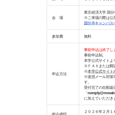
東京経済大学 国
会 場
※ご来場の際は公
国分寺キャンパス
参加費
無料
事前申込は終了し
事前申込制。
本学公式サイト
よ
※ＦＡＸまたは郵
※
本学公式サイト
申込方法
※迷惑メール対策
す。
受付完了の自動返
「
noreply@movabl
に加えていただき
２０２６年２月１
申込締切