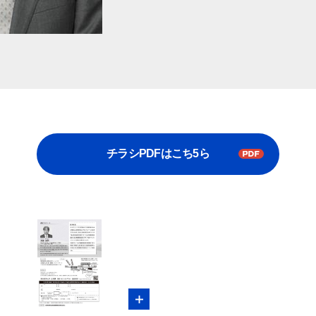
各種手続
TKUポータル
奨学金
チラシPDFはこち5ら