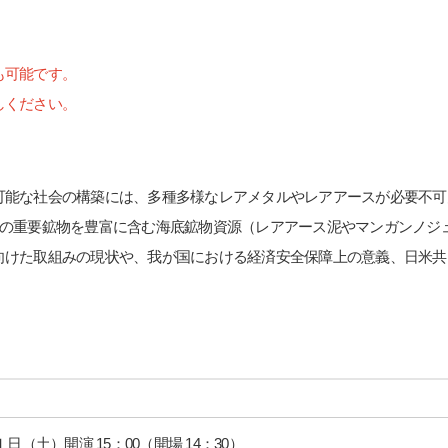
も可能です。
しください。
可能な社会の構築には、多種多様なレアメタルやレアアースが必要不可
らの重要鉱物を豊富に含む海底鉱物資源（レアアース泥やマンガンノジ
向けた取組みの現状や、我が国における経済安全保障上の意義、日米共
（土）開演 15：00（開場 14：30）