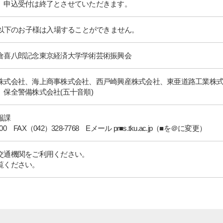
、申込受付は終了とさせていただきます。
歳以下のお子様は入場することができません。
倉喜八郎記念東京経済大学学術芸術振興会
株式会社、海上商事株式会社、西戸崎興産株式会社、東亜道路工業株
保全警備株式会社(五十音順)
報課
00 FAX（042）328-7768 Eメール pr■s.tku.ac.jp（■を＠に変更）
交通機関をご利用ください。
覧ください。