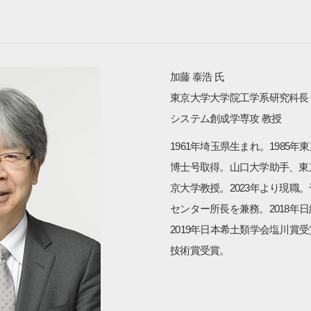
サイト内検索
加藤 泰浩 氏
東京大学大学院工学系研究科長
システム創成学専攻 教授
1961年埼玉県生まれ。1985年
博士号取得。山口大学助手、東京
検索する
京大学教授。2023年より現職
センター所長を兼務。2018年
2019年日本希土類学会塩川賞受
よく検索されるページ
技術賞受賞。
学部入試情報
オープンキャンパス
各種証明書の発行