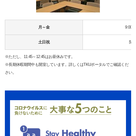
月～金
9:00～
土日祝
閉
※ただし、11:45～12:45はお昼休みです。
※長期休暇期間中も開室しています。詳しくはTKUポータルでご確認くだ
さい。