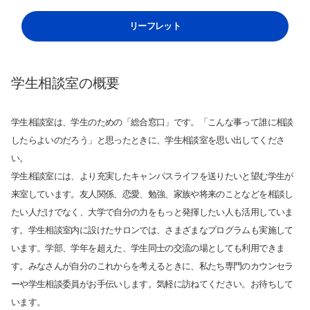
サイト内検索
リーフレット
学生相談室の概要
学生相談室は、学生のための「総合窓口」です。「こんな事って誰に相談
検索する
したらよいのだろう」と思ったときに、学生相談室を思い出してくださ
い。
学生相談室には、より充実したキャンパスライフを送りたいと望む学生が
よく検索されるページ
来室しています。友人関係、恋愛、勉強、家族や将来のことなどを相談し
たい人だけでなく、大学で自分の力をもっと発揮したい人も活用していま
学部入試情報
す。学生相談室内に設けたサロンでは、さまざまなプログラムも実施して
オープンキャンパス
います。学部、学年を超えた、学生同士の交流の場としても利用できま
各種証明書の発行
す。みなさんが自分のこれからを考えるときに、私たち専門のカウンセラ
各種手続
ーや学生相談委員がお手伝いします。気軽に訪ねてください。お待ちして
TKUポータル
います。