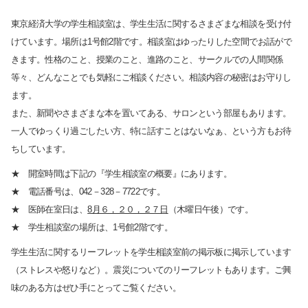
東京経済大学の学生相談室は、学生生活に関するさまざまな相談を受け付
けています。場所は1号館2階です。相談室はゆったりした空間でお話がで
きます。性格のこと、授業のこと、進路のこと、サークルでの人間関係
等々、どんなことでも気軽にご相談ください。相談内容の秘密はお守りし
ます。
また、新聞やさまざまな本を置いてある、サロンという部屋もあります。
一人でゆっくり過ごしたい方、特に話すことはないなぁ、という方もお待
ちしています。
★ 開室時間は下記の『学生相談室の概要』にあります。
★ 電話番号は、042－328－7722です。
★ 医師在室日は、
8月６，２０，２７日
（木曜日午後）です。
★ 学生相談室の場所は、1号館2階です。
学生生活に関するリーフレットを学生相談室前の掲示板に掲示しています
（ストレスや怒りなど）。震災についてのリーフレットもあります。ご興
味のある方はぜひ手にとってご覧ください。