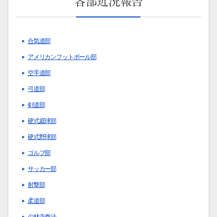
各部近況報告
合気道部
アメリカンフットボール部
空手道部
弓道部
剣道部
硬式庭球部
硬式野球部
ゴルフ部
サッカー部
射撃部
柔道部
サイト内検索
少林寺拳法