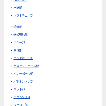
水泳部
ソフトテニス部
端艇部
軟式野球部
検索する
スキー部
卓球部
ハンドボール部
よく検索されるページ
バスケットボール部
学部入試情報
バレーボール部
オープンキャンパス
バドミントン部
各種証明書の発行
各種手続
ヨット部
TKUポータル
ボクシング部
奨学金
ラクロス部