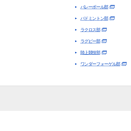
バレーボール部
検索する
バドミントン部
ラクロス部
ラグビー部
よく検索されるページ
陸上競技部
学部入試情報
オープンキャンパス
ワンダーフォーゲル部
各種証明書の発行
各種手続
TKUポータル
奨学金