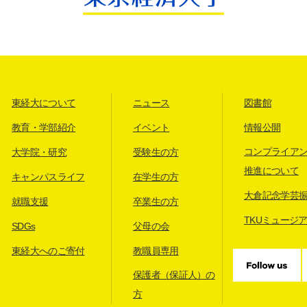
東経大について
ニュース
図書館
教育・学部紹介
イベント
情報公開
コンプライア
大学院・研究
受験生の方
推進について
キャンパスライフ
在学生の方
大倉記念学芸
就職支援
卒業生の方
TKUミュージ
SDGs
父母の会
東経大へのご寄付
教職員専用
保護者（保証人）の
方