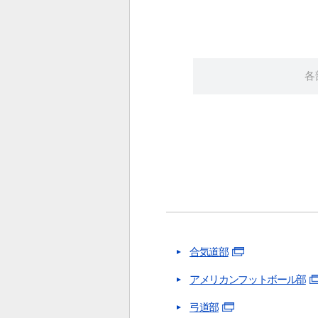
各
合気道部
アメリカンフットボール部
弓道部